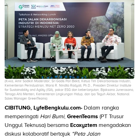
(Ki-ka, Amir Sodikin Moderator; Sri Gadis Pari Bekti, Ketua Tim Dekarbonisasi Industri,
Kementerian Perindustrian; Maria R. Nindita Radyati, Ph.D., Presiden Direktur Institute
for Sustainability and Agility (ISA), pakar ESG dan keberlanjutan; Bijaksana Junerosano,
Tenaga Ahli Menteri, Kementerian Lingkungan Hidup, dan Ipa Teguh Akbar, National
Sales Manager GreenTeams)
CIBITUNG, LyfeBengkulu.com-
Dalam rangka
memperingati
Hari Bumi
,
GreenTeams
(PT Trusur
Unggul Teknusa) bersama
Ecoxyztem
mengadakan
diskusi kolaboratif bertajuk
“Peta Jalan