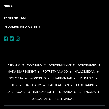
NEWS
TENTANG KAMI
PEDOMAN MEDIA SIBER
JEJARING JOGJAAJA:
TRENASIA
●
FLORESKU
●
KABARMINANG
●
KABARSIGER
●
MAKASSARINSIGHT
●
POTRETMANADO
●
HALLOMEDAN
●
SOLOAJA
●
WONGKITO
●
STARBANJAR
●
BALINESIA
●
SIJORI
●
HALOJATIM
●
HALOPACITAN
●
IBUKOTAKINI
●
JABARJUARA
●
BANGKOBOI
●
EDUWARA
●
JATENGAJA
●
JOGJAAJA
●
PESENMAKAN