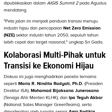
dipublikasikan dalam
AIGIS Summit 2
pada Agustus
mendatang.
"Peta jalan ini menjadi panduan transisi menuju
industri hijau dan pencapaian
Net Zero Emission
(NZE)
sektor industri tahun 2050, sepuluh tahun
lebih cepat dari target nasional," ungkap Sri Gadis.
Kolaborasi Multi-Pihak untuk
Transisi ke Ekonomi Hijau
Diskusi ini juga menghadirkan panelis ternama
seperti
Maria R. Nindita Radyati, Ph.D.
(Presiden
Direktur ISA),
Mohamad Bijaksana Junerosano
(Tenaga Ahli Menteri KLHK), dan
Ipa Teguh Akbar
(National Sales Manager GreenTeams), serta
dimoderatori oleh jurnalis senior
Amir Sodikin
.