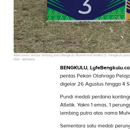
Atlet nomor lempar lembing putra Bengkulu Muhammad Andika (1), mengikuti upac
(foto : istimewa)
BENGKULU, LyfeBengkulu.c
pentas Pekan Olahraga Pelaj
digelar 26 Agustus hingga 4 
Pundi medali perdana konting
Atletik. Yakni 1 emas, 1 peru
lembing putra atas nama Muh
Sementara satu medali perung