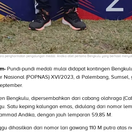
ara penghormatan pengalungan medali. Andika atlet pertama Bengkulu yang berhasil menya
om-
Pundi-pundi medali mulai didapat kontingen Bengkulu
ar Nasional (POPNAS) XVI/2023, di Palembang, Sumsel,
September.
en Bengkulu, dipersembahkan dari cabang olahraga (Ca
nggu. Satu keping kalungan emas, didulang dari nomor le
ammad Andika, dengan jauh lemparan 59,85 M.
gu dihasilkan dari nomor lari gawang 110 M putra atas 