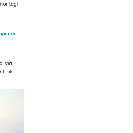
mor lagi
psi di
, via
tletik