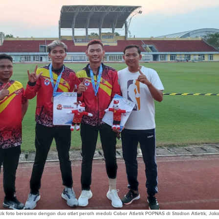
ik foto bersama dengan dua atlet peraih medali Cabor Atletik POPNAS di Stadion Atletik, Jak