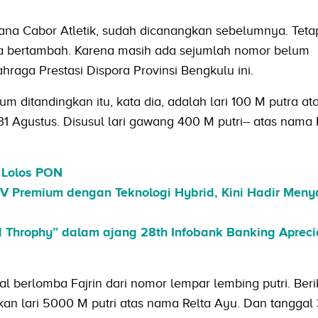
dana Cabor Atletik, sudah dicanangkan sebelumnya. Teta
sa bertambah. Karena masih ada sejumlah nomor belum
hraga Prestasi Dispora Provinsi Bengkulu ini.
 ditandingkan itu, kata dia, adalah lari 100 M putra a
1 Agustus. Disusul lari gawang 400 M putri-- atas nama 
 Lolos PON
V Premium dengan Teknologi Hybrid, Kini Hadir Men
 Throphy” dalam ajang 28th Infobank Banking Apreci
al berlomba Fajrin dari nomor lempar lembing putri. Ber
an lari 5000 M putri atas nama Relta Ayu. Dan tanggal 