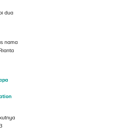
pi dua
tas nama
Rianta
yapa
ation
ikutnya
3