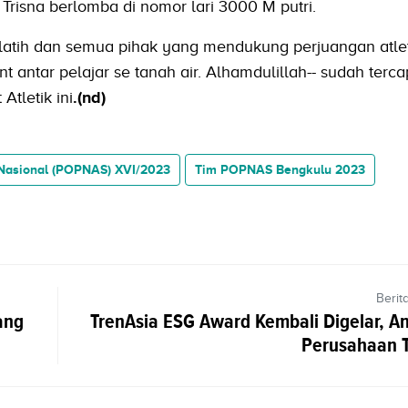
Trisna berlomba di nomor lari 3000 M putri.
elatih dan semua pihak yang mendukung perjuangan atlet 
t antar pelajar se tanah air. Alhamdulillah-- sudah terca
Atletik ini
.(nd)
 Nasional (POPNAS) XVI/2023
Tim POPNAS Bengkulu 2023
Berit
ang
TrenAsia ESG Award Kembali Digelar, A
Perusahaan T