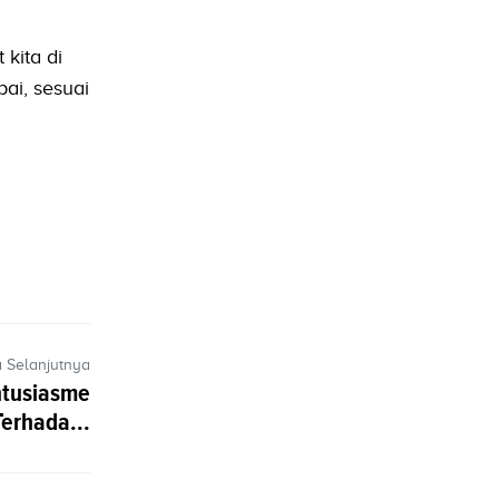
kita di
pai, sesuai
a Selanjutnya
ntusiasme
erhada...