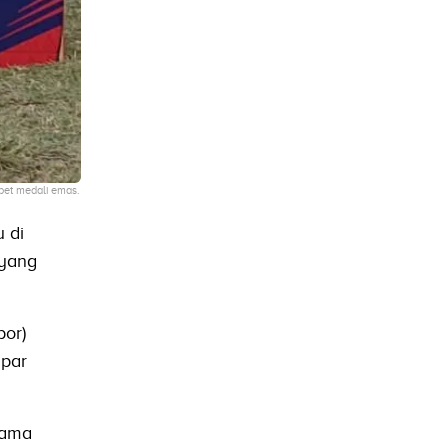
bet medali emas.
 di
 yang
bor)
mpar
nama