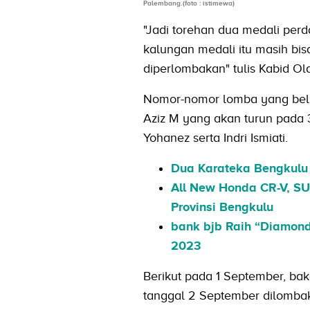
Palembang.(foto : istimewa)
"Jadi torehan dua medali per
kalungan medali itu masih bi
diperlombakan" tulis Kabid Ola
Nomor-nomor lomba yang belum
Aziz M yang akan turun pada 3
Yohanez serta Indri Ismiati.
Dua Karateka Bengkulu
All New Honda CR-V, SU
Provinsi Bengkulu
bank bjb Raih “Diamond
2023
Berikut pada 1 September, bak
tanggal 2 September dilombak