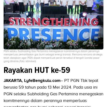
PGN selaku Subholding Gas Pertamina menegaskan komitmennya dalam perannya
memperluas pemanfaatan gas bumi sebagai energi transisi. Rencana-rencana strategis
telah disiapkan agar PGN dapat memperkuat peran tersebut di tengah kondisi pasar
yang dinamis.(foto: istimewa)
Rayakan HUT ke-59
JAKARTA, LyfeBengkulu.com
– PT PGN Tbk tepat
berusia 59 tahun pada 13 Mei 2024. Pada usia ini
PGN selaku Subholding Gas Pertamina menegaskan
komitmennya dalam perannya memperluas