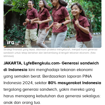
Strategi finansial yang tepat, ditambah proteksi menyeluruh, menjadi kunci generasi
sandwich untuk tetap bertahan dan berkembang di tengah tekanan ekonomi. (foto:
istimewa)
JAKARTA, LyfeBengkulu.com-
Generasi sandwich
di Indonesia
kini menghadapi tekanan ekonomi
yang semakin berat. Berdasarkan laporan PINA
Indonesia 2024, sekitar
80% masyarakat Indonesia
tergolong generasi sandwich, yakni mereka yang
harus menopang kebutuhan dua generasi sekaligus:
anak dan orang tua.