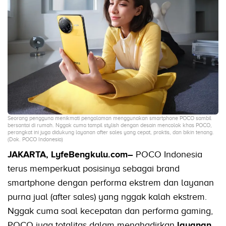
Seorang pengguna menikmati pengalaman menggunakan smartphone POCO sambil
bersantai di rumah. Nggak cuma tampil stylish dengan desain mencolok khas POCO,
perangkat ini juga didukung layanan after sales yang cepat, praktis, dan bikin tenang.
(Dok. POCO Indonesia)
JAKARTA, LyfeBengkulu.com–
POCO Indonesia
terus memperkuat posisinya sebagai brand
smartphone dengan performa ekstrem dan layanan
purna jual (after sales) yang nggak kalah ekstrem.
Nggak cuma soal kecepatan dan performa gaming,
POCO juga totalitas dalam menghadirkan
layanan