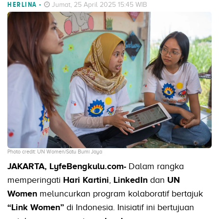
HERLINA
-
Jumat, 25 April 2025 15:45 WIB
Photo credit: UN Women/Satu Bumi Jaya
JAKARTA, LyfeBengkulu.com-
Dalam rangka
memperingati
Hari Kartini
,
LinkedIn
dan
UN
Women
meluncurkan program kolaboratif bertajuk
“Link Women”
di Indonesia. Inisiatif ini bertujuan