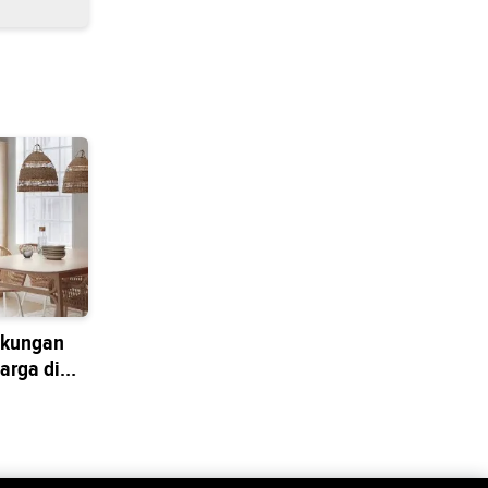
ukungan
arga di