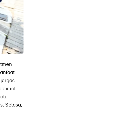
itmen
anfaat
jargas
optimal
satu
s, Selasa,