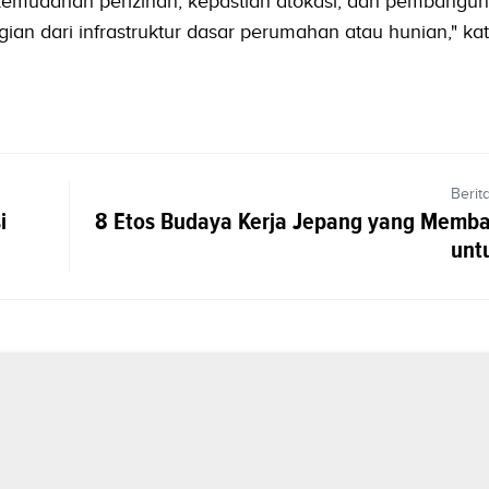
kemudahan perizinan, kepastian alokasi, dan pembangu
agian dari infrastruktur dasar perumahan atau hunian," ka
Berit
i
8 Etos Budaya Kerja Jepang yang Memb
unt