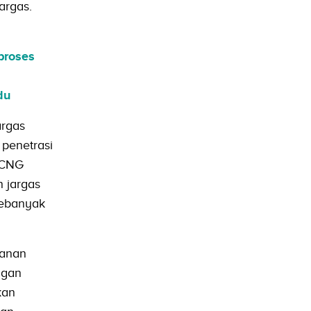
argas.
proses
du
argas
 penetrasi
 CNG
 jargas
sebanyak
kanan
ngan
kan