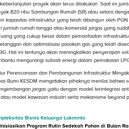
berlanjutan proyek akan terus dilakukan. Saat ini juml
nyak 820 ribu Sambungan Rumah (SR) atau setara denga
ain kapasitas infrastruktur yang telah dibangun oleh PGN
ri jumlah rumah tangga atau komersial jargas yang suda
ruang yang cukup besar dalam pemanfaatan infrastruktur
langgan dan optimalisasi pasokan gas yang telah dise
BG. Hal ini tentunya akan meningkatkan penyerapan vo
bantu mengurangi subsidi energi dalam pemakaian LPG 
tur Perencanaan dan Pembangunan Infrastruktur Minya
 Gas Bumi KESDM mengatakan pihaknya menilai bahwa s
engembangan jargas yaitu dengan model terintegrasi ant
 atau model kawasan industri serta mekanisme beyond p
pleksitas Bisnis Keluarga Lukminto
Inisiasikan Program Rutin Sedekah Pohon di Bulan 