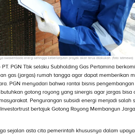
a swasembada energi sehingga keberlanjutan proyek akan terus dilakukan. (foto: istimewa)
- PT. PGN Tbk selaku Subholding Gas Pertamina berkom
an gas (jargas) rumah tangga agar dapat memberikan m
ra. PGN menyadari bahwa rantai bisnis pengembangan 
utuhkan gotong royong yang sinergis agar jargas bisa 
asyarakat. Pengurangan subsidi energi menjadi salah 
 Investortrust bertajuk Gotong Royong Membangun Jarga
a sejalan asta cita pemerintah khususnya dalam upaya