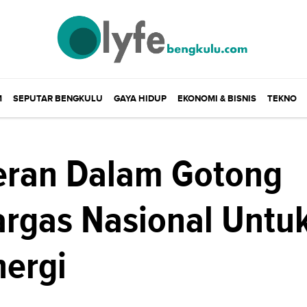
M
SEPUTAR BENGKULU
GAYA HIDUP
EKONOMI & BISNIS
TEKNO
eran Dalam Gotong
rgas Nasional Untu
nergi