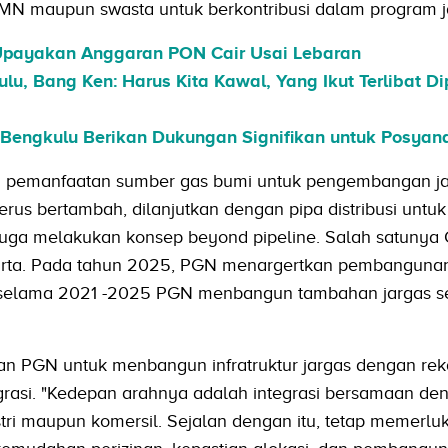
MN maupun swasta untuk berkontribusi dalam program j
Upayakan Anggaran PON Cair Usai Lebaran
u, Bang Ken: Harus Kita Kawal, Yang Ikut Terlibat Di
 Bengkulu Berikan Dukungan Signifikan untuk Posyan
an pemanfaatan sumber gas bumi untuk pengembangan j
erus bertambah, dilanjutkan dengan pipa distribusi untuk
juga melakukan konsep beyond pipeline. Salah satunya
karta. Pada tahun 2025, PGN menargertkan pembangunan
a selama 2021 -2025 PGN menbangun tambahan jargas 
an PGN untuk menbangun infratruktur jargas dengan re
egrasi. "Kedepan arahnya adalah integrasi bersamaan de
i maupun komersil. Sejalan dengan itu, tetap memerlu