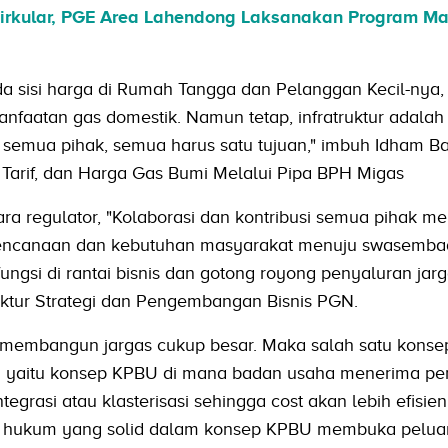
rkular, PGE Area Lahendong Laksanakan Program Ma
da sisi harga di Rumah Tangga dan Pelanggan Kecil-nya
atan gas domestik. Namun tetap, infratruktur adalah 
 semua pihak, semua harus satu tujuan," imbuh Idham B
 Tarif, dan Harga Gas Bumi Melalui Pipa BPH Migas
a regulator, "Kolaborasi dan kontribusi semua pihak me
perencanaan dan kebutuhan masyarakat menuju swasemba
ngsi di rantai bisnis dan gotong royong penyaluran jarga
ektur Strategi dan Pengembangan Bisnis PGN.
k membangun jargas cukup besar. Maka salah satu konse
 yaitu konsep KPBU di mana badan usaha menerima pe
grasi atau klasterisasi sehingga cost akan lebih efisien.
r hukum yang solid dalam konsep KPBU membuka pelua