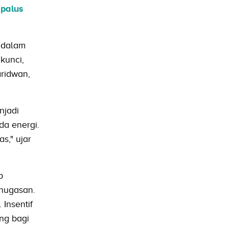
palus
, dalam
kunci,
aridwan,
njadi
da energi.
s," ujar
p
nugasan.
 Insentif
ng bagi