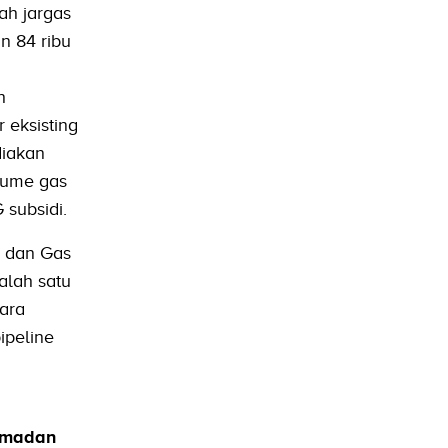
ah jargas
n 84 ribu
h
 eksisting
diakan
lume gas
subsidi.
k dan Gas
alah satu
ara
ipeline
Ramadan