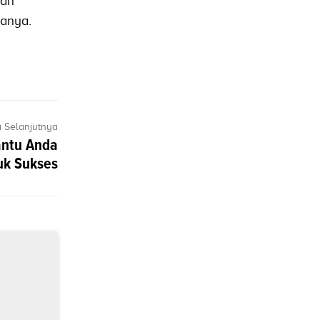
nan
tanya.
a Selanjutnya
antu Anda
uk Sukses