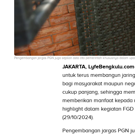
Pengembangan jargas PGN juga sejalan asta cita pemerintah khususnya dalam upay
JAKARTA, LyfeBengkulu.com
untuk terus membangun jaring
bagi masyarakat maupun nega
cukup panjang, sehingga memb
memberikan manfaat kepada m
highlight dalam kegiatan FGD
(29/10/2024).
Pengembangan jargas PGN jug